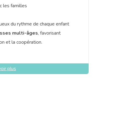
c les familles
eux du rythme de chaque enfant
asses multi-âges
, favorisant
ion et la coopération.
oir plus