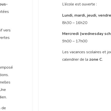
ous-
L’école est ouverte :
ptées
Lundi, mardi, jeudi, vendr
8h30 – 16h20
f vers
Mercredi (wednesday sch
vertes
9h00 – 17h00
Les vacances scolaires et jou
calendrier de la
zone C
.
omposé
tions.
nelles
 Une
dien.
s de