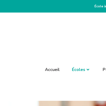
École à
Accueil
Écoles
P