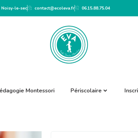
 Noisy-le-sec
contact@ecoleva.fr
06.15.88.75.04
édagogie Montessori
Périscolaire
Inscr