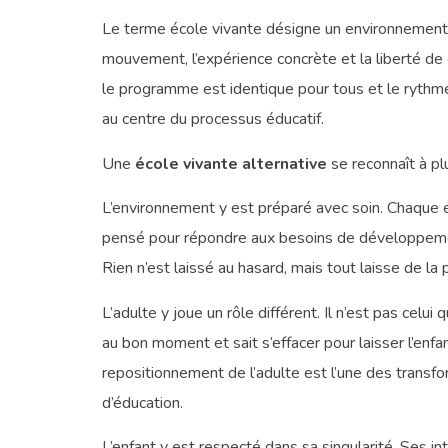
Le terme école vivante désigne un environnement s
mouvement, l’expérience concrète et la liberté de c
le programme est identique pour tous et le rythme i
au centre du processus éducatif.
Une
école vivante alternative
se reconnaît à pl
L’environnement y est préparé avec soin. Chaque e
pensé pour répondre aux besoins de développement
Rien n’est laissé au hasard, mais tout laisse de la pla
L’adulte y joue un rôle différent. Il n’est pas celui
au bon moment et sait s’effacer pour laisser l’enfa
repositionnement de l’adulte est l’une des transf
d’éducation.
L’enfant y est respecté dans sa singularité. Ses in