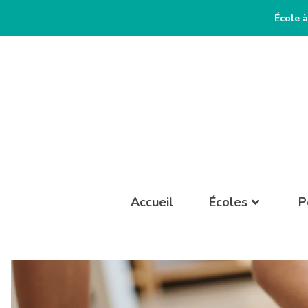
École à
Accueil
Écoles
P