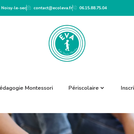
 Noisy-le-sec
contact@ecoleva.fr
06.15.88.75.04
édagogie Montessori
Périscolaire
Inscr